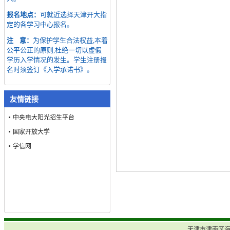
报名地点：
可就近选择天津开大指
定的各学习中心报名。
注 意：
为保护学生合法权益,本着
公平公正的原则,杜绝一切以虚假
学历入学情况的发生。学生注册报
名时须签订《入学承诺书》。
友情链接
中央电大阳光招生平台
国家开放大学
学信网
天津市津南区海河